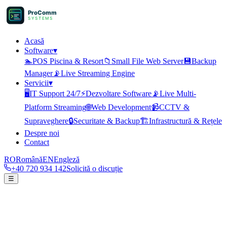
ProComm
SYSTEMS
Acasă
Software
▾
🏊
POS Piscina & Resort
📁
Small File Web Server
💾
Backup
Manager
📡
Live Streaming Engine
Servicii
▾
🖥️
IT Support 24/7
⚡
Dezvoltare Software
📡
Live Multi-
Platform Streaming
🌐
Web Development
📹
CCTV &
Supraveghere
🔒
Securitate & Backup
🏗️
Infrastructură & Rețele
Despre noi
Contact
RO
Română
EN
Engleză
+40 720 934 142
Solicită o discuție
☰