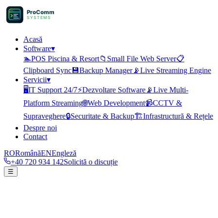
ProComm
SYSTEMS
Acasă
Software
▾
🏊
POS Piscina & Resort
📁
Small File Web Server
📋
Clipboard Sync
💾
Backup Manager
📡
Live Streaming Engine
Servicii
▾
🖥️
IT Support 24/7
⚡
Dezvoltare Software
📡
Live Multi-
Platform Streaming
🌐
Web Development
📹
CCTV &
Supraveghere
🔒
Securitate & Backup
🏗️
Infrastructură & Rețele
Despre noi
Contact
RO
Română
EN
Engleză
+40 720 934 142
Solicită o discuție
☰