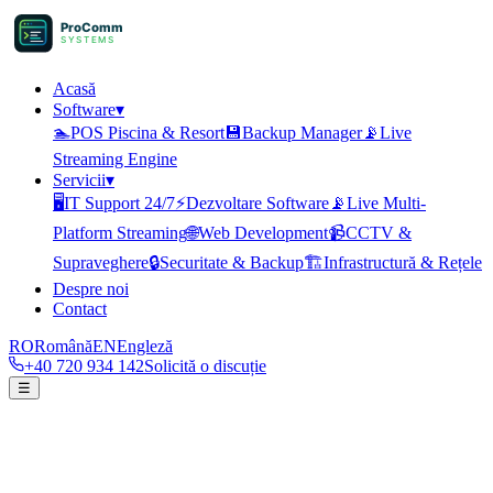
ProComm
SYSTEMS
Acasă
Software
▾
🏊
POS Piscina & Resort
💾
Backup Manager
📡
Live
Streaming Engine
Servicii
▾
🖥️
IT Support 24/7
⚡
Dezvoltare Software
📡
Live Multi-
Platform Streaming
🌐
Web Development
📹
CCTV &
Supraveghere
🔒
Securitate & Backup
🏗️
Infrastructură & Rețele
Despre noi
Contact
RO
Română
EN
Engleză
+40 720 934 142
Solicită o discuție
☰